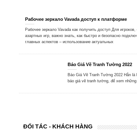
Рабочее зеркало Vavada доступ к платформе
Рабочее зеркало Vavada как получить доступ Для игроков,
азартных игр, важно знать, как быстро и безопасно подклю
главных аспектов – использование актуальных
Báo Giá Vẽ Tranh Tường 2022
Báo Giá Vẽ Tranh Tường 2022 Hẳn là b
báo giá vẽ tranh tường, để xem những
ĐỐI TÁC - KHÁCH HÀNG