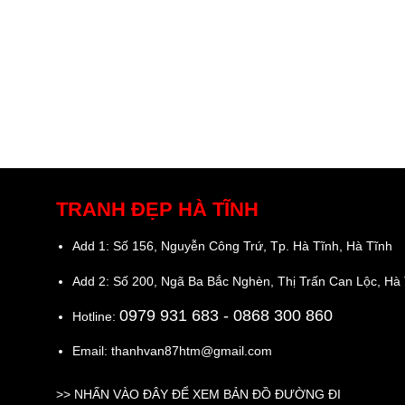
TRANH ĐẸP HÀ TĨNH
Add 1: Số 156, Nguyễn Công Trứ, Tp. Hà Tĩnh, Hà Tĩnh
Add 2: Số 200, Ngã Ba Bắc Nghèn, Thị Trấn Can Lộc, Hà
0979 931 683
- 0868 300 860
Hotline:
Email: thanhvan87htm@gmail.com
>>
NHẤN VÀO ĐÂY ĐỂ XEM BẢN ĐỒ ĐƯỜNG ĐI