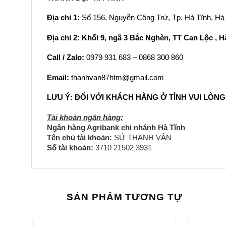
Địa chỉ 1:
Số 156, Nguyễn Công Trứ, Tp. Hà Tĩnh, Hà
Địa chỉ 2: Khối 9, ngã 3 Bắc Nghèn, TT Can Lộc , H
Call / Zalo:
0979 931 683 – 0868 300 860
Email:
thanhvan87htm@gmail.com
LƯU Ý: ĐỐI VỚI KHÁCH HÀNG Ở TỈNH VUI LÒ
Tài khoản ngân hàng:
Ngân hàng Agribank chi nhánh Hà Tĩnh
Tên chủ tài khoản:
SỬ THANH VÂN
Số tài khoản:
3710 21502 3931
SẢN PHẨM TƯƠNG TỰ