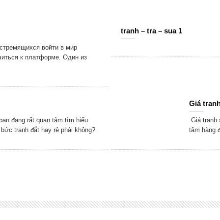
tranh – tra – sua 1
 стремящихся войти в мир
читься к платформе. Один из
Giá tranh
ạn đang rất quan tâm tìm hiểu
Giá tranh 
 bức tranh đắt hay rẻ phải không?
tâm hàng đ