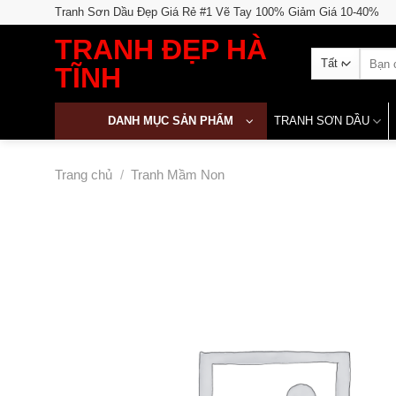
Skip
Tranh Sơn Dầu Đẹp Giá Rẻ #1 Vẽ Tay 100% Giảm Giá 10-40%
to
TRANH ĐẸP HÀ
content
Tìm
TĨNH
kiếm:
DANH MỤC SẢN PHẨM
TRANH SƠN DẦU
Trang chủ
/
Tranh Mầm Non