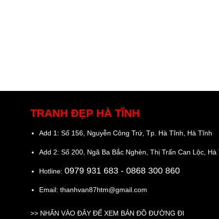
TRANH ĐẸP HÀ TĨNH
Add 1: Số 156, Nguyễn Công Trứ, Tp. Hà Tĩnh, Hà Tĩnh
Add 2: Số 200, Ngã Ba Bắc Nghèn, Thị Trấn Can Lộc, Hà
0979 931 683
- 0868 300 860
Hotline:
Email: thanhvan87htm@gmail.com
>>
NHẤN VÀO ĐÂY ĐỂ XEM BẢN ĐỒ ĐƯỜNG ĐI