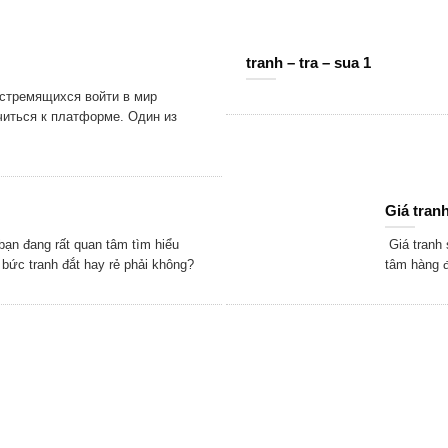
tranh – tra – sua 1
 стремящихся войти в мир
читься к платформе. Один из
Giá tranh
ạn đang rất quan tâm tìm hiểu
Giá tranh 
 bức tranh đắt hay rẻ phải không?
tâm hàng đ