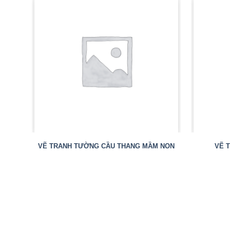
VẼ TRANH TƯỜNG CẦU THANG MẦM NON
VẼ 