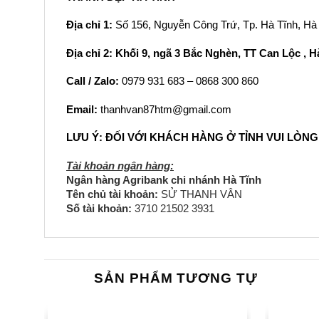
Địa chỉ 1:
Số 156, Nguyễn Công Trứ, Tp. Hà Tĩnh, Hà
Địa chỉ 2: Khối 9, ngã 3 Bắc Nghèn, TT Can Lộc , H
Call / Zalo:
0979 931 683 – 0868 300 860
Email:
thanhvan87htm@gmail.com
LƯU Ý: ĐỐI VỚI KHÁCH HÀNG Ở TỈNH VUI LÒ
Tài khoản ngân hàng:
Ngân hàng Agribank chi nhánh Hà Tĩnh
Tên chủ tài khoản:
SỬ THANH VÂN
Số tài khoản:
3710 21502 3931
SẢN PHẨM TƯƠNG TỰ