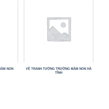
MẦM NON
VẼ TRANH TƯỜNG TRƯỜNG MẦM NON HÀ
TĨNH