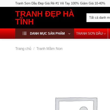
Skip
Tranh Sơn Dầu Đẹp Giá Rẻ #1 Vẽ Tay 100% Giảm Giá 10-40%
to
TRANH ĐẸP HÀ
content
TĨNH
DANH MỤC SẢN PHẨM
TRANH SƠN DẦU
Trang chủ
/
Tranh Mầm Non