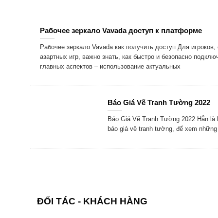
Рабочее зеркало Vavada доступ к платформе
Рабочее зеркало Vavada как получить доступ Для игроков,
азартных игр, важно знать, как быстро и безопасно подклю
главных аспектов – использование актуальных
Báo Giá Vẽ Tranh Tường 2022
Báo Giá Vẽ Tranh Tường 2022 Hẳn là b
báo giá vẽ tranh tường, để xem những
ĐỐI TÁC - KHÁCH HÀNG