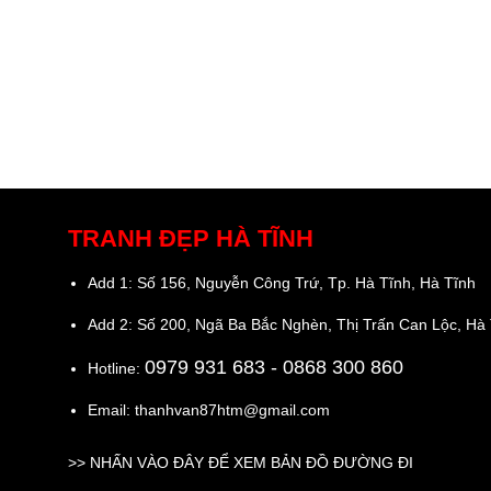
TRANH ĐẸP HÀ TĨNH
Add 1: Số 156, Nguyễn Công Trứ, Tp. Hà Tĩnh, Hà Tĩnh
Add 2: Số 200, Ngã Ba Bắc Nghèn, Thị Trấn Can Lộc, Hà
0979 931 683
- 0868 300 860
Hotline:
Email: thanhvan87htm@gmail.com
>>
NHẤN VÀO ĐÂY ĐỂ XEM BẢN ĐỒ ĐƯỜNG ĐI