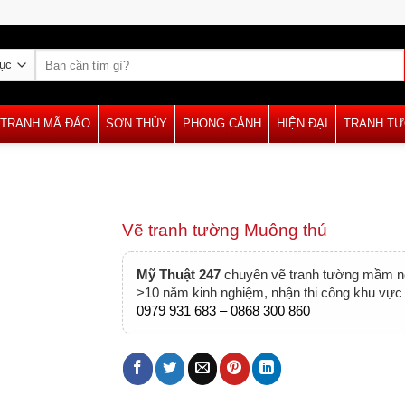
Tìm
kiếm:
TRANH MÃ ĐÁO
SƠN THỦY
PHONG CẢNH
HIỆN ĐẠI
TRANH T
Vẽ tranh tường Muông thú
Mỹ Thuật 247
chuyên vẽ tranh tường mầm non
>10 năm kinh nghiệm, nhận thi công khu vực 
0979 931 683 – 0868 300 860