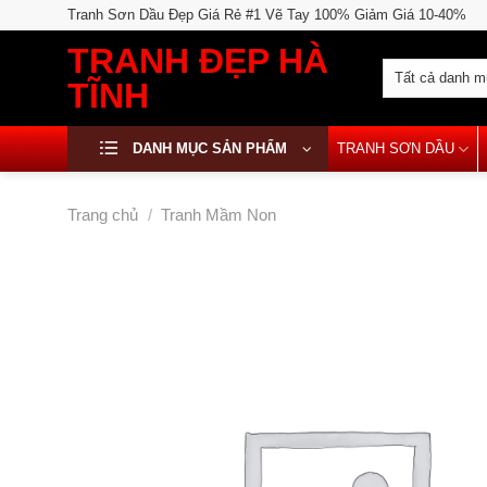
Skip
Tranh Sơn Dầu Đẹp Giá Rẻ #1 Vẽ Tay 100% Giảm Giá 10-40%
to
TRANH ĐẸP HÀ
content
TĨNH
DANH MỤC SẢN PHẨM
TRANH SƠN DẦU
Trang chủ
/
Tranh Mầm Non