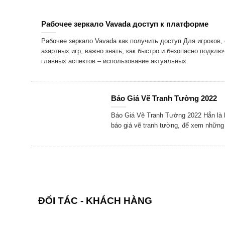
Рабочее зеркало Vavada доступ к платформе
Рабочее зеркало Vavada как получить доступ Для игроков,
азартных игр, важно знать, как быстро и безопасно подклю
главных аспектов – использование актуальных
Báo Giá Vẽ Tranh Tường 2022
Báo Giá Vẽ Tranh Tường 2022 Hẳn là b
báo giá vẽ tranh tường, để xem những
ĐỐI TÁC - KHÁCH HÀNG