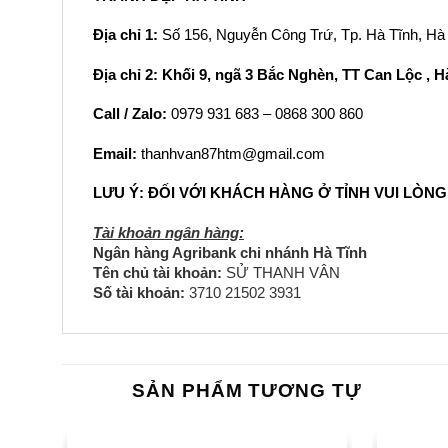
Địa chỉ 1:
Số 156, Nguyễn Công Trứ, Tp. Hà Tĩnh, Hà
Địa chỉ 2: Khối 9, ngã 3 Bắc Nghèn, TT Can Lộc , H
Call / Zalo:
0979 931 683 – 0868 300 860
Email:
thanhvan87htm@gmail.com
LƯU Ý: ĐỐI VỚI KHÁCH HÀNG Ở TỈNH VUI LÒ
Tài khoản ngân hàng:
Ngân hàng Agribank chi nhánh Hà Tĩnh
Tên chủ tài khoản:
SỬ THANH VÂN
Số tài khoản:
3710 21502 3931
SẢN PHẨM TƯƠNG TỰ