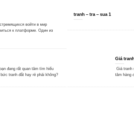
tranh – tra – sua 1
 стремящихся войти в мир
читься к платформе. Один из
Giá tranh
ạn đang rất quan tâm tìm hiểu
Giá tranh 
 bức tranh đắt hay rẻ phải không?
tâm hàng đ