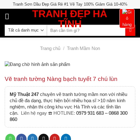
Skip
Tranh Sơn Dầu Đẹp Giá Rẻ #1 Vẽ Tay 100% Giảm Giá 10-40%
to
TRANH ĐẸP HÀ
content
TĨNH
Tìm
kiếm:
Trang chủ
/
Tranh Mầm Non
Vẽ tranh tường Nàng bạch tuyết 7 chú lùn
Mỹ Thuật 247
chuyên vẽ tranh tường mầm non với nhiều
chủ đề đa dạng, thực hiện bởi nhiều họa sĩ >10 năm kinh
nghiệm, nhận thi công khu vực Hà Tĩnh và các tỉnh lân
cận.
Liên hệ ngay ☎️ HOTLINE:
0979 931 683 – 0868 300
860