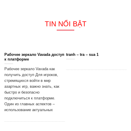
TIN NỔI BẬT
Рабочее зеркало Vavada доступ
tranh – tra – sua 1
к платформе
Рабочее зеркало Vavada как
получить доступ Для игроков,
стремящихся войти в мир
азартных игр, важно знать, как
быстро и безопасно
подключиться к платформе.
Один из главных аспектов –
использование актуальных