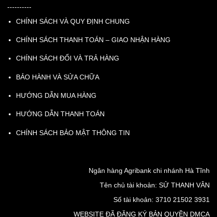
----------
CHÍNH SÁCH VÀ QUY ĐỊNH CHUNG
CHÍNH SÁCH THANH TOÁN – GIAO NHẬN HÀNG
CHÍNH SÁCH ĐỔI VÀ TRẢ HÀNG
BẢO HÀNH VÀ SỬA CHỮA
HƯỚNG DẪN MUA HÀNG
HƯỚNG DẪN THANH TOÁN
CHÍNH SÁCH BẢO MẬT THÔNG TIN
Ngân hàng Agribank chi nhánh Hà Tĩnh
Tên chủ tài khoản: SỬ THANH VÂN
Số tài khoản: 3710 21502 3931
WEBSITE ĐÃ ĐĂNG KÝ BẢN QUYỀN DMCA