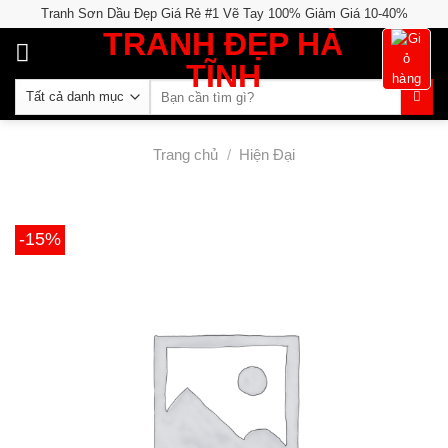
Skip
Tranh Sơn Dầu Đẹp Giá Rẻ #1 Vẽ Tay 100% Giảm Giá 10-40%
to
TRANH ĐẸP HÀ
content
TĨNH
Tìm
kiếm:
Trang chủ
/
Hiện Đại
-15%