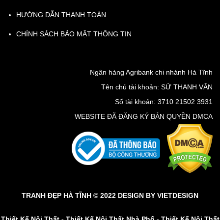
HƯỚNG DẪN THANH TOÁN
CHÍNH SÁCH BẢO MẬT THÔNG TIN
Ngân hàng Agribank chi nhánh Hà Tĩnh
Tên chủ tài khoản: SỬ THANH VÂN
Số tài khoản: 3710 21502 3931
WEBSITE ĐÃ ĐĂNG KÝ BẢN QUYỀN DMCA
TRANH ĐẸP HÀ TĨNH © 2022 DESIGN BY
VIETDESIGN
Thiết Kế Nội Thất
-
Thiết Kế Nội Thất Nhà Phố
-
Thiết Kế Nội Thất