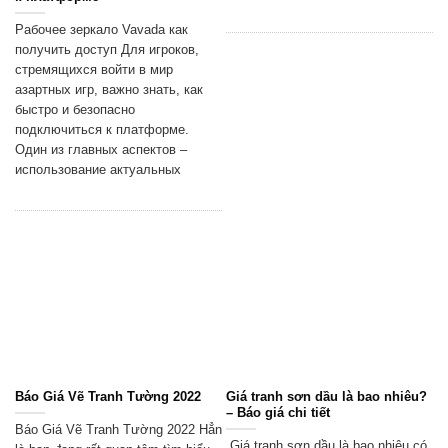
Рабочее зеркало Vavada как
получить доступ Для игроков,
стремящихся войти в мир
азартных игр, важно знать, как
быстро и безопасно
подключиться к платформе.
Один из главных аспектов –
использование актуальных
Báo Giá Vẽ Tranh Tường 2022
Giá tranh sơn dầu là bao nhiêu?
– Báo giá chi tiết
Báo Giá Vẽ Tranh Tường 2022 Hẳn
Giá tranh sơn dầu là bao nhiêu có