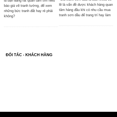
là bạn đang rất quan tâm tìm hiểu
lẽ là vấn đề được khách hàng quan
báo giá vẽ tranh tường, để xem
tâm hàng đầu khi có nhu cầu mua
những bức tranh đắt hay rẻ phải
tranh sơn dầu để trang trí hay làm
không?
ĐỐI TÁC - KHÁCH HÀNG