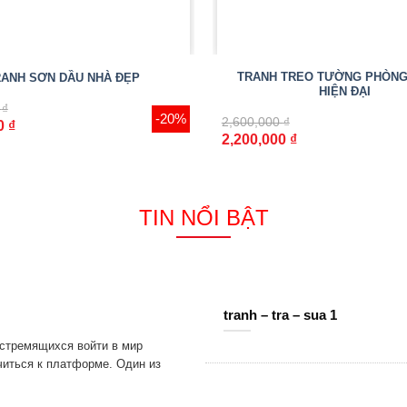
TRANH TREO TƯỜNG PHÒNG
RANH SƠN DẦU NHÀ ĐẸP
HIỆN ĐẠI
0
₫
-20%
2,600,000
₫
00
₫
2,200,000
₫
TIN NỔI BẬT
tranh – tra – sua 1
 стремящихся войти в мир
читься к платформе. Один из