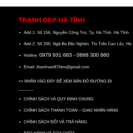
TRANH ĐẸP HÀ TĨNH
Add 1: Số 156, Nguyễn Công Trứ, Tp. Hà Tĩnh, Hà Tĩnh
Add 2: Số 200, Ngã Ba Bắc Nghèn, Thị Trấn Can Lộc, Hà
0979 931 683
- 0868 300 860
Hotline:
Email: thanhvan87htm@gmail.com
>>
NHẤN VÀO ĐÂY ĐỂ XEM BẢN ĐỒ ĐƯỜNG ĐI
----------
CHÍNH SÁCH VÀ QUY ĐỊNH CHUNG
CHÍNH SÁCH THANH TOÁN – GIAO NHẬN HÀNG
CHÍNH SÁCH ĐỔI VÀ TRẢ HÀNG