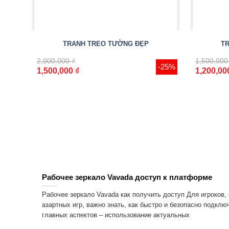
TRANH TREO TƯỜNG ĐẸP
T
2,000,000
₫
1,500,00
-25%
1,500,000
₫
1,200,0
Рабочее зеркало Vavada доступ к платформе
Рабочее зеркало Vavada как получить доступ Для игроков,
азартных игр, важно знать, как быстро и безопасно подклю
главных аспектов – использование актуальных