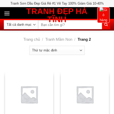
Skip
Tranh Sơn Dầu Đẹp Giá Rẻ #1 Vẽ Tay 100% Giảm Giá 10-40%
to
TRANH ĐẸP HÀ
content
TĨNH
Tìm
kiếm:
Trang chủ
/
Tranh Mầm Non
/
Trang 2