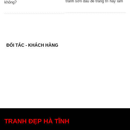
tranh sơn dầu để trang trí hay làm
không?
ĐỐI TÁC - KHÁCH HÀNG
TRANH ĐẸP HÀ TĨNH