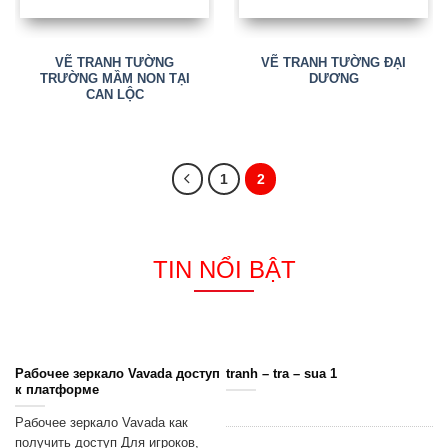
VẼ TRANH TƯỜNG
VẼ TRANH TƯỜNG ĐẠI
TRƯỜNG MẦM NON TẠI
DƯƠNG
CAN LỘC
1
2
TIN NỔI BẬT
Рабочее зеркало Vavada доступ
tranh – tra – sua 1
к платформе
Рабочее зеркало Vavada как
получить доступ Для игроков,