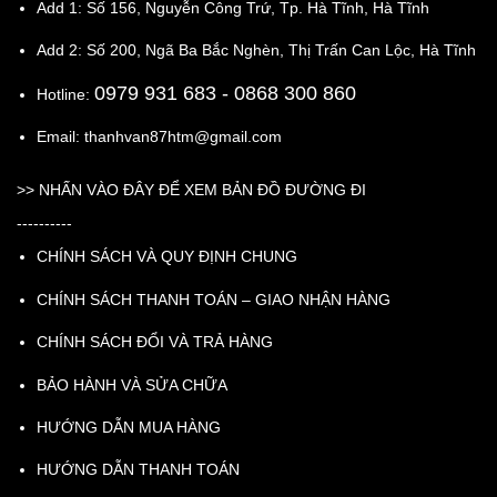
Add 1: Số 156, Nguyễn Công Trứ, Tp. Hà Tĩnh, Hà Tĩnh
Add 2: Số 200, Ngã Ba Bắc Nghèn, Thị Trấn Can Lộc, Hà Tĩnh
0979 931 683
- 0868 300 860
Hotline:
Email: thanhvan87htm@gmail.com
>>
NHẤN VÀO ĐÂY ĐỂ XEM BẢN ĐỒ ĐƯỜNG ĐI
----------
CHÍNH SÁCH VÀ QUY ĐỊNH CHUNG
CHÍNH SÁCH THANH TOÁN – GIAO NHẬN HÀNG
CHÍNH SÁCH ĐỔI VÀ TRẢ HÀNG
BẢO HÀNH VÀ SỬA CHỮA
HƯỚNG DẪN MUA HÀNG
HƯỚNG DẪN THANH TOÁN